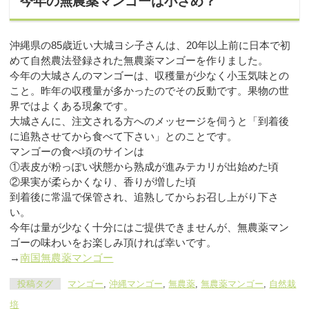
今年の無農薬マンゴーは小さめ？
沖縄県の85歳近い大城ヨシ子さんは、20年以上前に日本で初
めて自然農法登録された無農薬マンゴーを作りました。
今年の大城さんのマンゴーは、収穫量が少なく小玉気味との
こと。昨年の収穫量が多かったのでその反動です。果物の世
界ではよくある現象です。
大城さんに、注文される方へのメッセージを伺うと「到着後
に追熟させてから食べて下さい」とのことです。
マンゴーの食べ頃のサインは
①表皮が粉っぽい状態から熟成が進みテカリが出始めた頃
②果実が柔らかくなり、香りが増した頃
到着後に常温で保管され、追熟してからお召し上がり下さ
い。
今年は量が少なく十分にはご提供できませんが、無農薬マン
ゴーの味わいをお楽しみ頂ければ幸いです。
→
南国無農薬マンゴー
投稿タグ
マンゴー
,
沖縄マンゴー
,
無農薬
,
無農薬マンゴー
,
自然栽
培