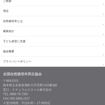
ご挨拶
理念
自然栽培米とは
農家紹介
子ども食堂に支援
協会概要
プライバシーポリシー
全国自然栽培米再生協会
〒869-0101
熊本県玉名郡長洲町大字宮野1103番地8
窓口：ナチュラルスタイル株式会社
TEL 0968-78-7350
FAX 050-3606-2157
※受付時間：平日9:00 – 17:00対応