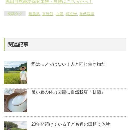
縄田自然栽培緑玄米餅・白餅はこちらから！
投稿タグ
無農薬
,
玄米餅
,
白餅
,
緑玄米
,
自然栽培
関連記事
稲はモノではない！人と同じ生き物だ
暑い夏の体力回復に自然栽培「甘酒」
20年間続けている子ども達の田植え体験