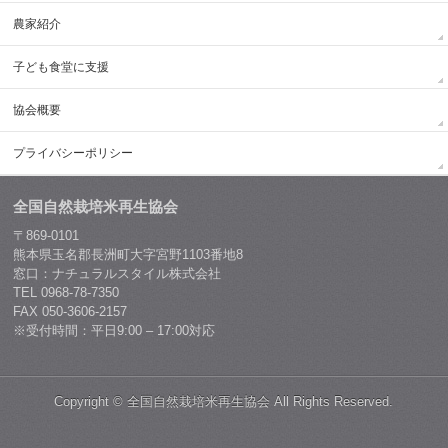
農家紹介
子ども食堂に支援
協会概要
プライバシーポリシー
全国自然栽培米再生協会
〒869-0101
熊本県玉名郡長洲町大字宮野1103番地8
窓口：ナチュラルスタイル株式会社
TEL 0968-78-7350
FAX 050-3606-2157
※受付時間：平日9:00 – 17:00対応
Copyright ©
全国自然栽培米再生協会
All Rights Reserved.